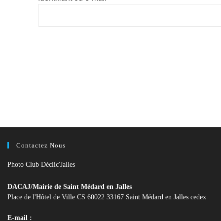
Contactez Nous
Photo Club Déclic'Jalles
DACAJ/Mairie de Saint Médard en Jalles
Place de l'Hôtel de Ville CS 60022 33167 Saint Médard en Jalles cedex
E-mail :