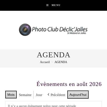
Skip
MENU
to
content
AGENDA
Accueil
>
AGENDA
Évènements en août 2026
Mois
Aujourd’hui
Semaine
Jour
Précédent
Il n’y a aucun évènement prévu pour cette période.