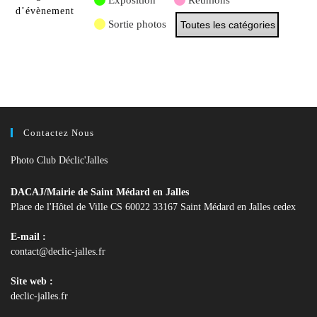
Exposition
Réunions
d’évènement
Sortie photos
Toutes les catégories
Contactez Nous
Photo Club Déclic'Jalles
DACAJ/Mairie de Saint Médard en Jalles
Place de l'Hôtel de Ville CS 60022 33167 Saint Médard en Jalles cedex
E-mail :
S’ouvre
contact@declic-jalles.fr
dans
votre
Site web :
application
declic-jalles.fr