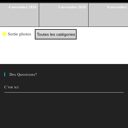
4
5
4 novembre 2026
5 novembre 2026
6 novembre
re
novembre
novembre
2026
2026
Sortie photos
Toutes les catégories
Des Questions?
C’est ici