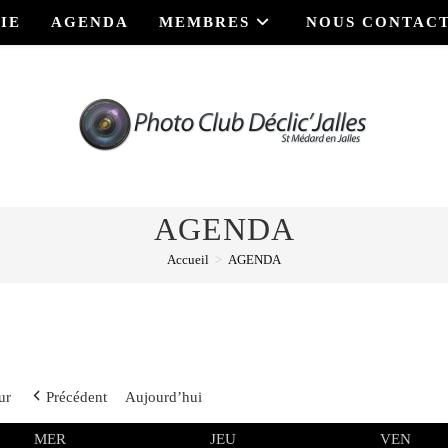
IE
AGENDA
MEMBRES
NOUS CONTAC
AGENDA
Accueil
>
AGENDA
ur
Précédent
Aujourd’hui
MERCREDI
JEUDI
VEND
MER
JEU
VEN