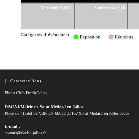
2
3
2 novembre 2026
3 novembre 2026
novembre
novemb
2026
2026
Catégories d’évènement
Exposition
Réunions
Contactez Nous
Photo Club Déclic'Jalles
DACAJ/Mairie de Saint Médard en Jalles
Place de l'Hôtel de Ville CS 60022 33167 Saint Médard en Jalles cedex
E-mail :
S’ouvre
contact@declic-jalles.fr
dans