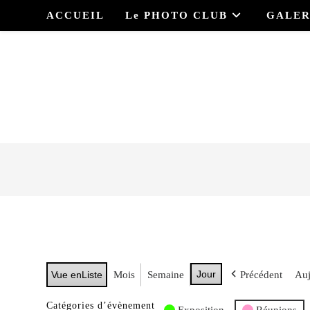
Skip
ACCUEIL
Le PHOTO CLUB
GALER
to
content
Jour
Vue en
Liste
Mois
Semaine
Précédent
Auj
Catégories d’évènement