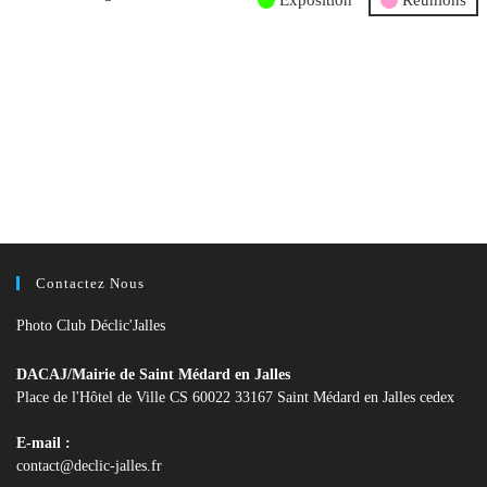
Exposition
Réunions
Contactez Nous
Photo Club Déclic'Jalles
DACAJ/Mairie de Saint Médard en Jalles
Place de l'Hôtel de Ville CS 60022 33167 Saint Médard en Jalles cedex
E-mail :
S’ouvre
contact@declic-jalles.fr
dans