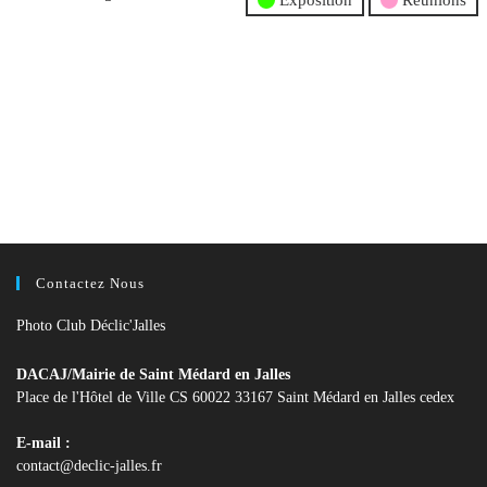
Exposition
Réunions
Contactez Nous
Photo Club Déclic'Jalles
DACAJ/Mairie de Saint Médard en Jalles
Place de l'Hôtel de Ville CS 60022 33167 Saint Médard en Jalles cedex
E-mail :
S’ouvre
contact@declic-jalles.fr
dans