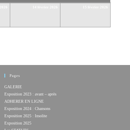
13
14
15
 2026
14 février 2026
15 février 2026
février
février
février
2026
2026
2026
Pages
GALERIE
Exposition 2023 : avant – après
ADHERER EN LIGNE
Exposition 2024 : Chansons
Exposition 2025 : Insolite
Exposition 2025