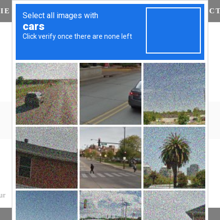
IE
AGENDA
MEMBRES
NOUS CONTAC
AGENDA
Accueil
>
AGENDA
ur
Précédent
Aujourd’hui
Suivant
MERCREDI
JEUDI
VEND
MER
JEU
VEN