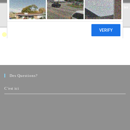
11
12
11 février 2026
12 février 2026
13 février
février
février
2026
2026
Sortie photos
Toutes les catégories
Des Questions?
C’est ici