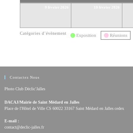
9
10
9 février 2026
10 février 2026
février
février
2026
2026
Catégories d’évènement
Exposition
Réunions
Contactez Nous
Photo Club Déclic'Jalles
DACAJ/Mairie de Saint Médard en Jalles
Place de l'Hôtel de Ville CS 60022 33167 Saint Médard en Jalles cedex
E-mail :
S’ouvre
contact@declic-jalles.fr
dans