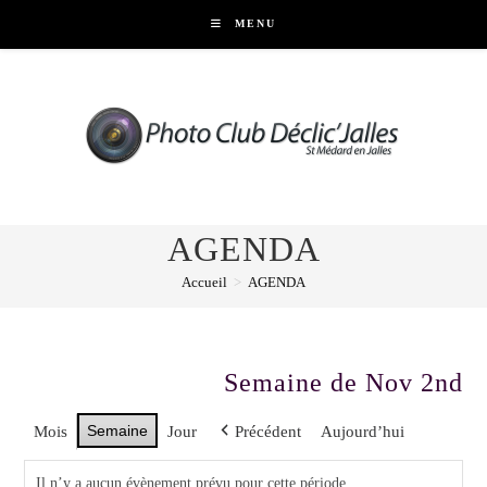
Skip
MENU
to
content
AGENDA
Accueil
>
AGENDA
Semaine de Nov 2nd
Semaine
Mois
Jour
Précédent
Aujourd’hui
Il n’y a aucun évènement prévu pour cette période.