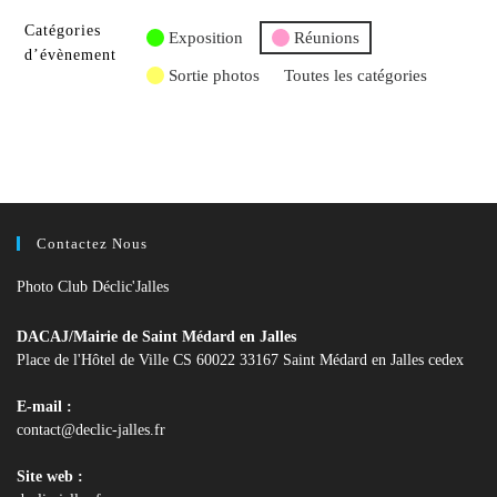
Catégories
Exposition
Réunions
d’évènement
Sortie photos
Toutes les catégories
Contactez Nous
Photo Club Déclic'Jalles
DACAJ/Mairie de Saint Médard en Jalles
Place de l'Hôtel de Ville CS 60022 33167 Saint Médard en Jalles cedex
E-mail :
S’ouvre
contact@declic-jalles.fr
dans
votre
Site web :
application